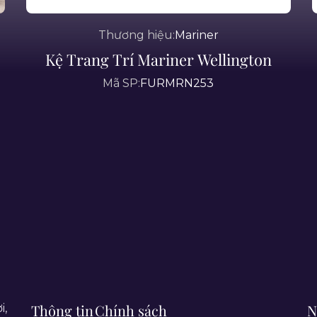
Thương hiệu:
Mariner
Kệ Trang Trí Mariner Wellington
Mã SP:
FURMRN253
Thông tin
Chính sách
N
i,