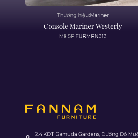
Thương hiệu:
Mariner
Console Mariner Westerly
Mã SP:
FURMRN312
2.4 KĐT Gamuda Gardens, Đường Đỗ Mườ