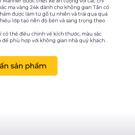
í Mariner được thiết kế ấn tượng với các chi
khắc mạ vàng 24k dành cho không gian Tân cổ
phẩm được làm từ gỗ tự nhiên và trải qua quá
nhiều lớp tạo nên độ bền và sang trọng theo
í có thể điều chỉnh về kích thước, màu sắc
n để phù hợp với không gian nhà quý khách.
vấn sản phẩm