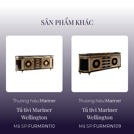
SẢN PHẨM KHÁC
Thương hiệu:
Mariner
Thương hiệu:
Mariner
Tủ tivi Mariner
Tủ tivi Mariner
Wellington
Wellington
Mã SP:
FURMRN110
Mã SP:
FURMRN109