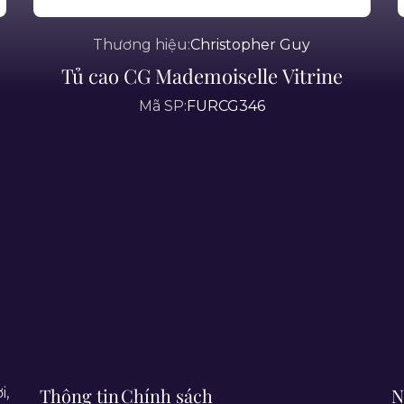
Thương hiệu:
Christopher Guy
Tủ cao CG Mademoiselle Vitrine
Mã SP:
FURCG346
Thông tin
Chính sách
N
i,