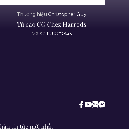
Thương hiệu:
Christopher Guy
Tủ cao CG Chez Harrods
Mã SP:
FURCG343
hận tin tức mới nhất