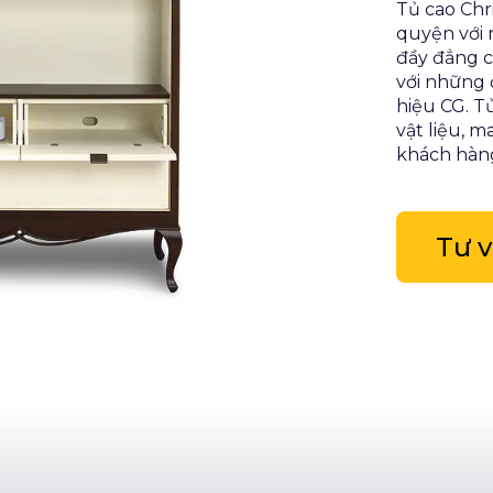
Tủ cao Chr
quyện với 
đầy đẳng c
với những 
hiệu CG. T
vật liệu, 
khách hàn
Tư 