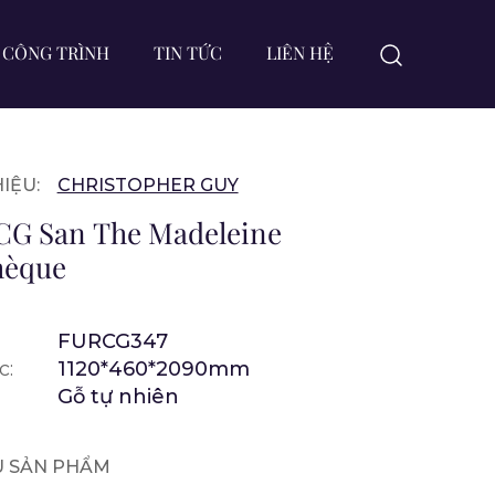
CÔNG TRÌNH
TIN TỨC
LIÊN HỆ
IỆU:
CHRISTOPHER GUY
 CG San The Madeleine
hèque
FURCG347
c:
1120*460*2090mm
Gỗ tự nhiên
ỆU SẢN PHẨM