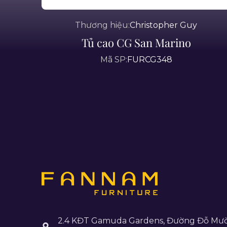
Thương hiệu:
Christopher Guy
Tủ cao CG San Marino
Mã SP:
FURCG348
2.4 KĐT Gamuda Gardens, Đường Đỗ Mườ