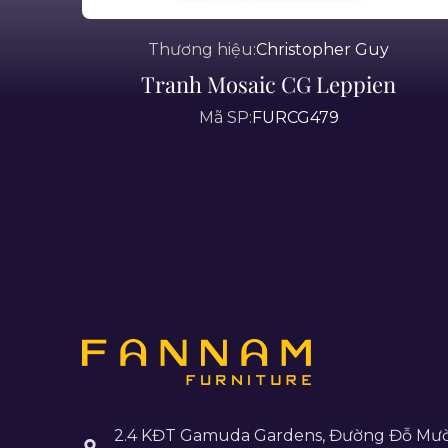
Thương hiệu:
Christopher Guy
Tranh Mosaic CG Leppien
Mã SP:
FURCG479
2.4 KĐT Gamuda Gardens, Đường Đỗ Mườ