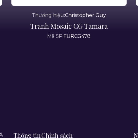
Thương hiệu:
Christopher Guy
Tranh Mosaic CG Tamara
Mã SP:
FURCG478
Thông tin
Chính sách
N
i,