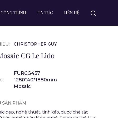
CÔNG TRÌNH
TIN TỨC
LIÊN HỆ
IỆU:
CHRISTOPHER GUY
Mosaic CG Le Lido
FURCG457
c:
1280*40*1880mm
Mosaic
ỆU SẢN PHẨM
ic đẹp, nghệ thuật, tinh xảo, được chế tác
ừ các nghệ nhân lành nghề. Tranh có thể tùy