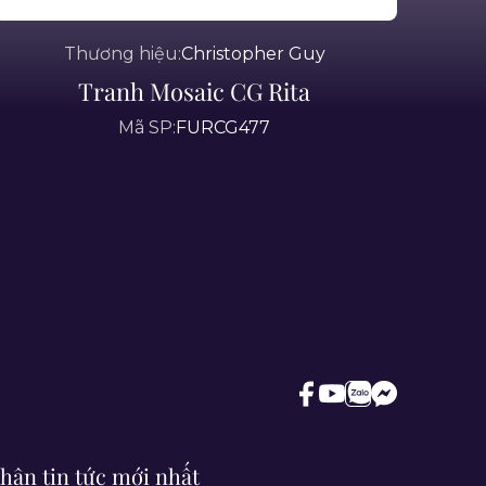
Thương hiệu:
Christopher Guy
Tranh Mosaic CG Rita
Mã SP:
FURCG477
hận tin tức mới nhất