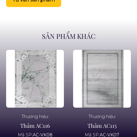
SẢN PHẨM KHÁC
Thương hiệu:
Thương hiệu:
Thảm AC116
Thảm AC115
Mã SP:
AC-VK08
Mã SP:
AC-VK07