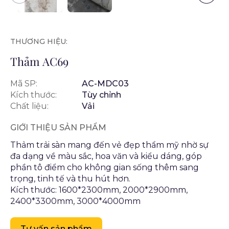
THƯƠNG HIỆU:
Thảm AC69
Mã SP:
AC-MDC03
Kích thước:
Tùy chỉnh
Chất liệu:
Vải
GIỚI THIỆU SẢN PHẨM
Thảm trải sàn mang đến vẻ đẹp thẩm mỹ nhờ sự
đa dạng về màu sắc, hoa văn và kiểu dáng, góp
phần tô điểm cho không gian sống thêm sang
trọng, tinh tế và thu hút hơn.
Kích thước: 1600*2300mm, 2000*2900mm,
2400*3300mm, 3000*4000mm
Tư vấn sản phẩm