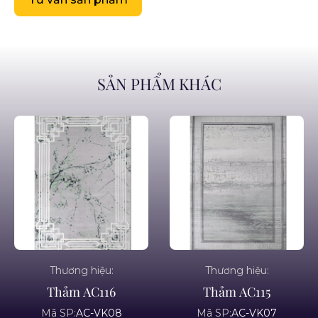
SẢN PHẨM KHÁC
Thương hiệu:
Thương hiệu:
Thảm AC116
Thảm AC115
Mã SP:
AC-VK08
Mã SP:
AC-VK07