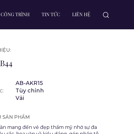
CÔNG TRÌNH
TIN TỨC
LIÊN HỆ
IỆU:
B44
AB-AKR15
c:
Tùy chỉnh
Vải
ỆU SẢN PHẨM
sàn mang đến vẻ đẹp thẩm mỹ nhờ sự đa
u sắc, hoa văn và kiểu dáng, góp phần tô