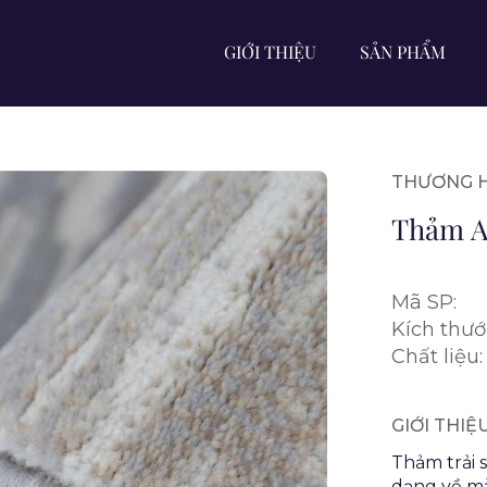
GIỚI THIỆU
SẢN PHẨM
THƯƠNG H
Thảm A
Mã SP:
Kích thướ
Chất liệu:
GIỚI THI
Thảm trải 
dạng về mà