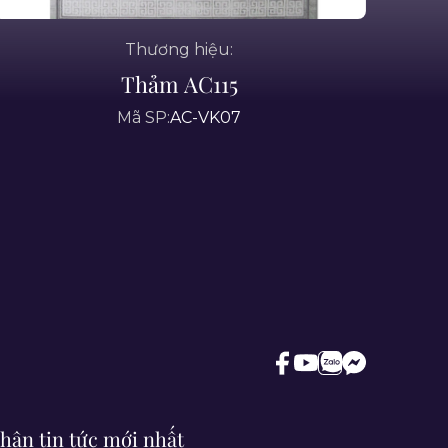
Thương hiệu:
Thảm AC115
Mã SP:
AC-VK07
hận tin tức mới nhất