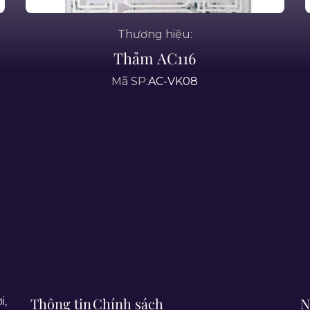
Thương hiệu:
Thảm AC116
Mã SP:
AC-VK08
Thông tin
Chính sách
N
i,