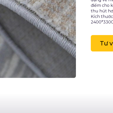
điểm cho k
thu hút hơ
Kích thướ
2400*330
Tư 