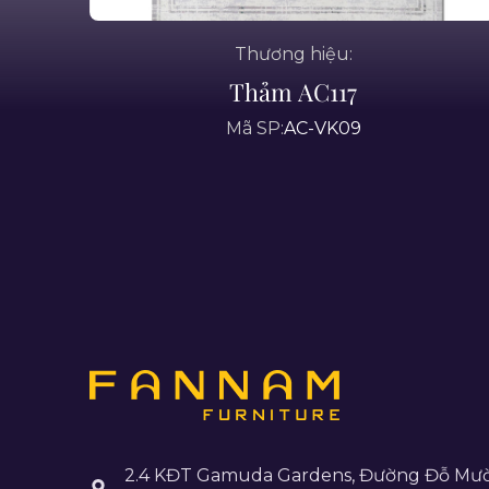
Thương hiệu:
Thảm AC117
Mã SP:
AC-VK09
2.4 KĐT Gamuda Gardens, Đường Đỗ Mườ