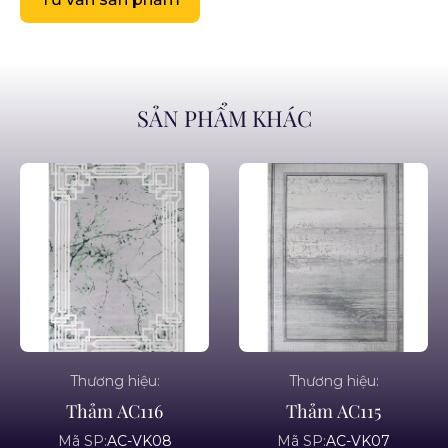
SẢN PHẨM KHÁC
Thương hiệu:
Thương hiệu:
Thảm AC116
Thảm AC115
Mã SP:
AC-VK08
Mã SP:
AC-VK07