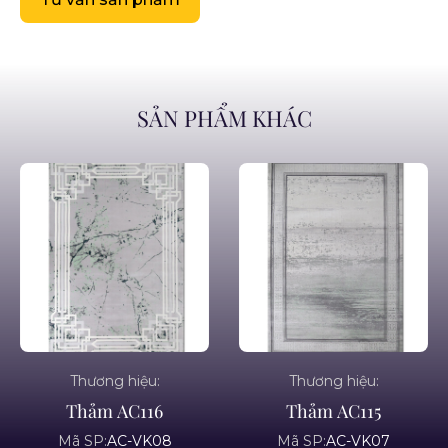
SẢN PHẨM KHÁC
Thương hiệu:
Thương hiệu:
Thảm AC116
Thảm AC115
Mã SP:
AC-VK08
Mã SP:
AC-VK07