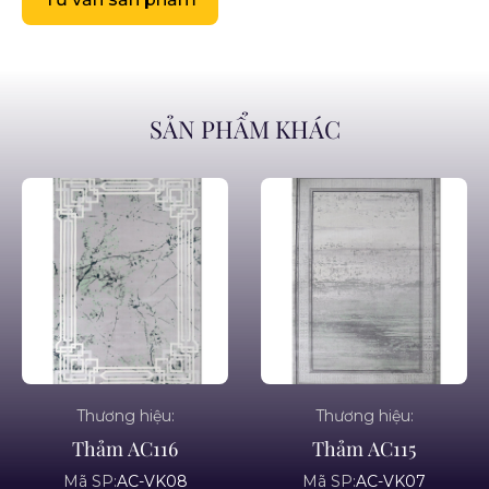
SẢN PHẨM KHÁC
Thương hiệu:
Thương hiệu:
Thảm AC116
Thảm AC115
Mã SP:
AC-VK08
Mã SP:
AC-VK07