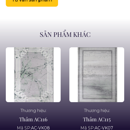
SẢN PHẨM KHÁC
Thương hiệu:
Thương hiệu:
Thảm AC116
Thảm AC115
Mã SP:
AC-VK08
Mã SP:
AC-VK07