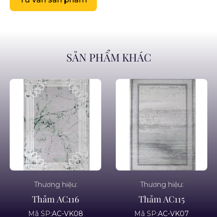
SẢN PHẨM KHÁC
Thương hiệu:
Thương hiệu:
Thảm AC116
Thảm AC115
Mã SP:
AC-VK08
Mã SP:
AC-VK07