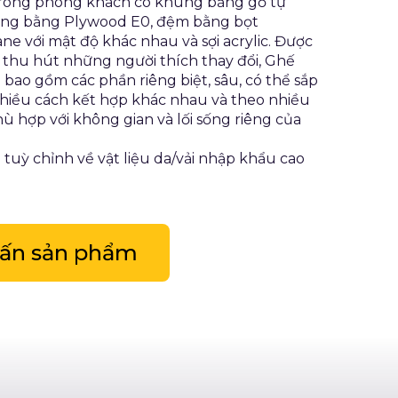
trong phòng khách có khung bằng gỗ tự
ưng bằng Plywood E0, đệm bằng bọt
ne với mật độ khác nhau và sợi acrylic. Được
ể thu hút những người thích thay đổi, Ghế
 bao gồm các phần riêng biệt, sâu, có thể sắp
hiều cách kết hợp khác nhau và theo nhiều
hù hợp với không gian và lối sống riêng của
 tuỳ chỉnh về vật liệu da/vải nhập khẩu cao
vấn sản phẩm