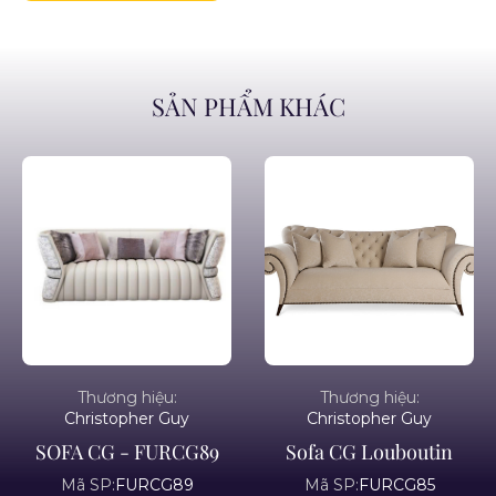
SẢN PHẨM KHÁC
Thương hiệu:
Thương hiệu:
Christopher Guy
Christopher Guy
SOFA CG - FURCG89
Sofa CG Louboutin
Mã SP:
FURCG89
Mã SP:
FURCG85