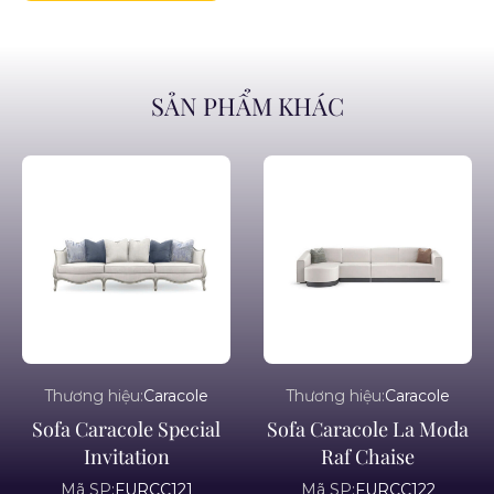
SẢN PHẨM KHÁC
Thương hiệu:
Caracole
Thương hiệu:
Caracole
Sofa Caracole Special
Sofa Caracole La Moda
Invitation
Raf Chaise
Mã SP:
FURCC121
Mã SP:
FURCC122