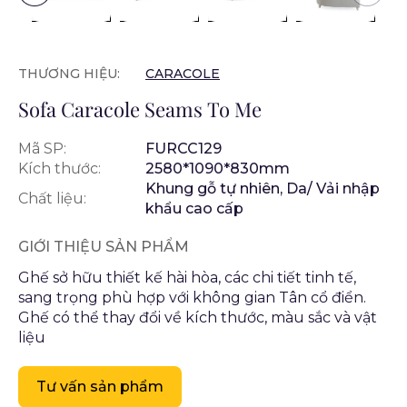
THƯƠNG HIỆU:
CARACOLE
Sofa Caracole Seams To Me
Mã SP:
FURCC129
Kích thước:
2580*1090*830mm
Khung gỗ tự nhiên, Da/ Vải nhập
Chất liệu:
khẩu cao cấp
GIỚI THIỆU SẢN PHẨM
Ghế sở hữu thiết kế hài hòa, các chi tiết tinh tế,
sang trọng phù hợp với không gian Tân cổ điển.
Ghế có thể thay đổi về kích thước, màu sắc và vật
liệu
Tư vấn sản phẩm