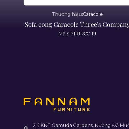
Thương hiệu:
Caracole
Sofa cong Caracole Three's Compan
Mã SP:
FURCC119
2.4 KĐT Gamuda Gardens, Đường Đỗ Mườ