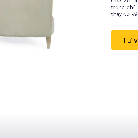
Ghế sở hữu 
trọng phù 
thay đổi về
Tư 