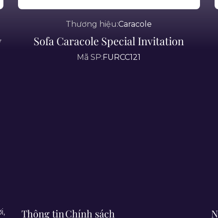
Thương hiệu:
Caracole
y
Sofa Caracole Special Invitation
Mã SP:
FURCC121
Thông tin
Chính sách
N
i,