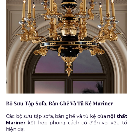
Bộ Sưu Tập Sofa, Bàn Ghế Và Tủ Kệ Mariner
Các bộ sưu tập sofa, bàn ghế và tủ kệ của
nội thất
Mariner
kết hợp phong cách cổ điển với yếu tố
hiện đại.