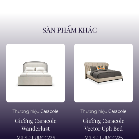
SẢN PHẨM KHÁC
Thương hiệu:
Caracole
Thương hiệu:
Caracole
Giường Caracole
Giường Caracole
Wanderlust
Vector Uph Bed
Mã SP:
FURCC226
Mã SP:
FURCC225