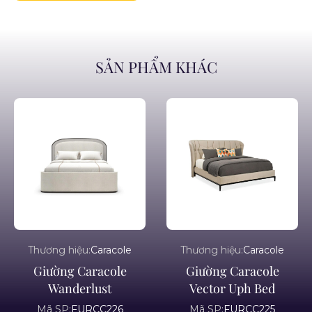
SẢN PHẨM KHÁC
Thương hiệu:
Caracole
Thương hiệu:
Caracole
Giường Caracole
Giường Caracole
Wanderlust
Vector Uph Bed
Mã SP:
FURCC226
Mã SP:
FURCC225