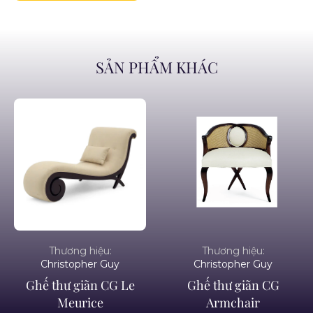
SẢN PHẨM KHÁC
Thương hiệu:
Thương hiệu:
Christopher Guy
Christopher Guy
Ghế thư giãn CG Le
Ghế thư giãn CG
Meurice
Armchair