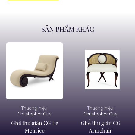
SẢN PHẨM KHÁC
Thương hiệu:
Thương hiệu:
Christopher Guy
Christopher Guy
Ghế thư giãn CG Le
Ghế thư giãn CG
Meurice
Armchair