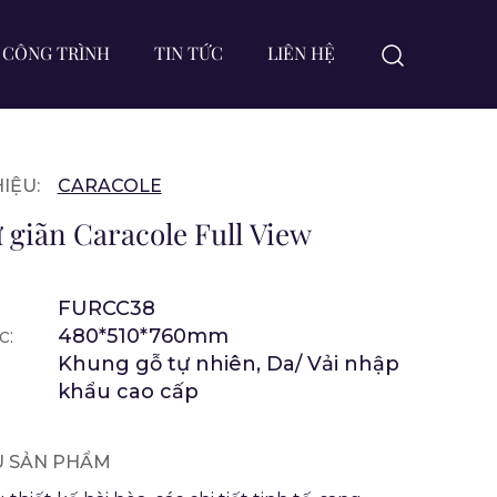
CÔNG TRÌNH
TIN TỨC
LIÊN HỆ
IỆU:
CARACOLE
 giãn Caracole Full View
FURCC38
c:
480*510*760mm
Khung gỗ tự nhiên, Da/ Vải nhập
khẩu cao cấp
ỆU SẢN PHẨM