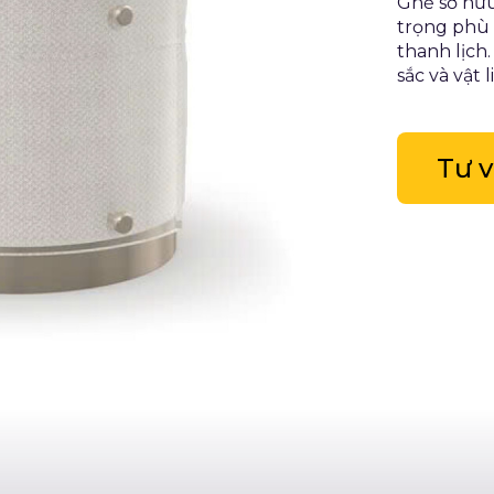
Ghế sở hữu 
trọng phù 
thanh lịch
sắc và vật l
Tư 