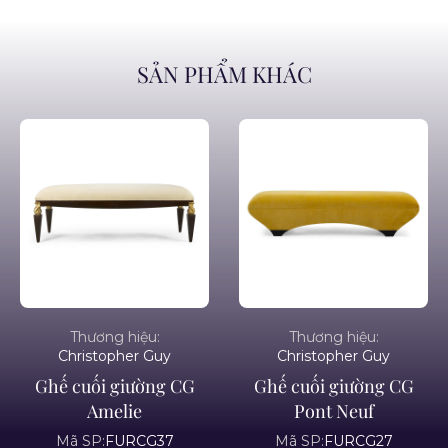
SẢN PHẨM KHÁC
Thương hiệu:
Thương hiệu:
Christopher Guy
Christopher Guy
Ghế cuối giường CG
Ghế cuối giường CG
Amelie
Pont Neuf
Mã SP:
FURCG37
Mã SP:
FURCG27