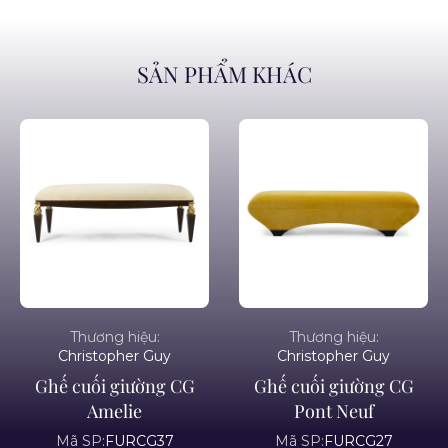
SẢN PHẨM KHÁC
Thương hiệu:
Thương hiệu:
Christopher Guy
Christopher Guy
Ghế cuối giường CG
Ghế cuối giường CG
Amelie
Pont Neuf
Mã SP:
FURCG37
Mã SP:
FURCG27