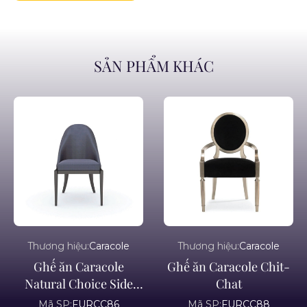
SẢN PHẨM KHÁC
Thương hiệu:
Caracole
Thương hiệu:
Caracole
Ghế ăn Caracole
Ghế ăn Caracole Chit-
Natural Choice Side
Chat
Chair
Mã SP:
FURCC86
Mã SP:
FURCC88