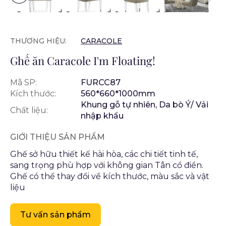
THƯƠNG HIỆU:
CARACOLE
Ghế ăn Caracole I'm Floating!
Mã SP:
FURCC87
Kích thước:
560*660*1000mm
Khung gỗ tự nhiên, Da bò Ý/ Vải
Chất liệu:
nhập khẩu
GIỚI THIỆU SẢN PHẨM
Ghế sở hữu thiết kế hài hòa, các chi tiết tinh tế,
sang trọng phù hợp với không gian Tân cổ điển.
Ghế có thể thay đổi về kích thước, màu sắc và vật
liệu
Tư vấn sản phẩm