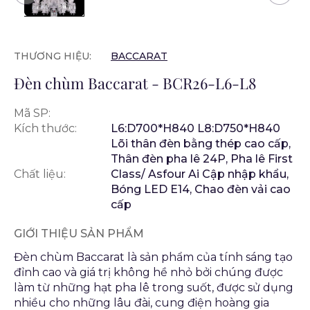
THƯƠNG HIỆU:
BACCARAT
Đèn chùm Baccarat - BCR26-L6-L8
Mã SP:
Kích thước:
L6:D700*H840 L8:D750*H840
Lõi thân đèn bằng thép cao cấp,
Thân đèn pha lê 24P, Pha lê First
Chất liệu:
Class/ Asfour Ai Cập nhập khẩu,
Bóng LED E14, Chao đèn vải cao
cấp
GIỚI THIỆU SẢN PHẨM
Đèn chùm Baccarat là sản phẩm của tính sáng tạo
đỉnh cao và giá trị không hề nhỏ bởi chúng được
làm từ những hạt pha lê trong suốt, được sử dụng
nhiều cho những lâu đài, cung điện hoàng gia