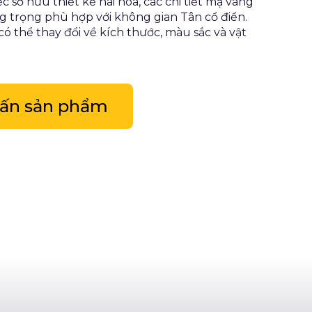
c sở hữu thiết kế hài hòa, các chi tiết mạ vàng
ang trọng phù hợp với không gian Tân cổ điển.
ó thể thay đổi về kích thước, màu sắc và vật
vấn sản phẩm