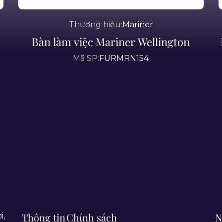
Thương hiệu:
Mariner
Bàn làm việc Mariner Wellington
Mã SP:
FURMRN154
Thông tin
Chính sách
N
i,