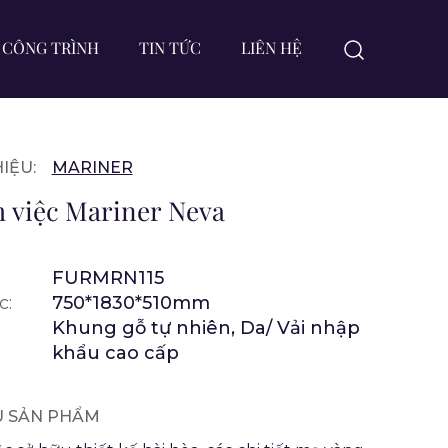
CÔNG TRÌNH
TIN TỨC
LIÊN HỆ
IỆU:
MARINER
 việc Mariner Neva
FURMRN115
c:
750*1830*510mm
Khung gỗ tự nhiên, Da/ Vải nhập
khẩu cao cấp
ỆU SẢN PHẨM