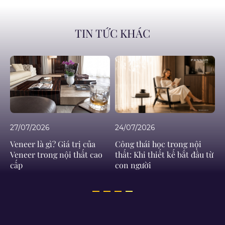
TIN TỨC KHÁC
27/07/2026
24/07/2026
c:
Veneer là gì? Giá trị của
Công thái học trong nội
Veneer trong nội thất cao
thất: Khi thiết kế bắt đầu từ
cấp
con người