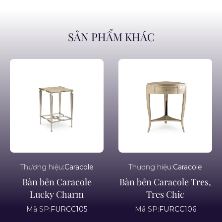
SẢN PHẨM KHÁC
Thương hiệu:
Caracole
Thương hiệu:
Caracole
Bàn bên Caracole
Bàn bên Caracole Tres,
Lucky Charm
Tres Chic
Mã SP:
FURCC105
Mã SP:
FURCC106