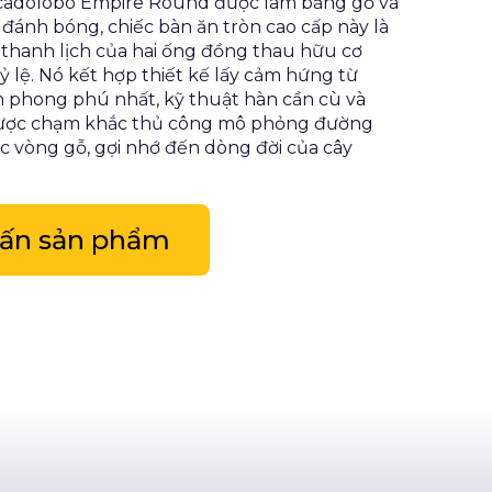
cadolobo Empire Round được làm bằng gỗ và
đánh bóng, chiếc bàn ăn tròn cao cấp này là
 thanh lịch của hai ống đồng thau hữu cơ
ỷ lệ. Nó kết hợp thiết kế lấy cảm hứng từ
n phong phú nhất, kỹ thuật hàn cần cù và
ược chạm khắc thủ công mô phỏng đường
ác vòng gỗ, gợi nhớ đến dòng đời của cây
vấn sản phẩm