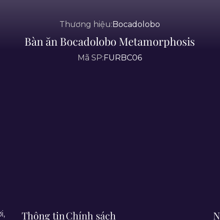
Thương hiệu:
Bocadolobo
Bàn ăn Bocadolobo Metamorphosis
Mã SP:
FURBC06
Thông tin
Chính sách
N
i,