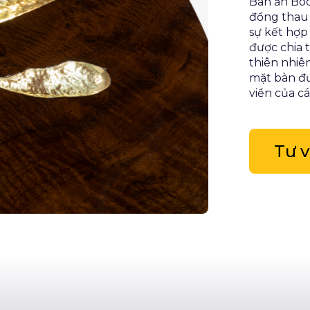
Bàn ăn Bo
đồng thau 
sự kết hợp
được chia t
thiên nhiê
mặt bàn đ
viền của c
Tư 